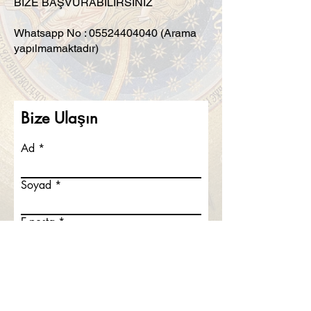
BİZE BAŞVURABİLİRSİNİZ
Whatsapp No :
05524404040
(Arama
yapılmamaktadır)
Bize Ulaşın
Ad
Soyad
E-posta
Bir mesaj yazın