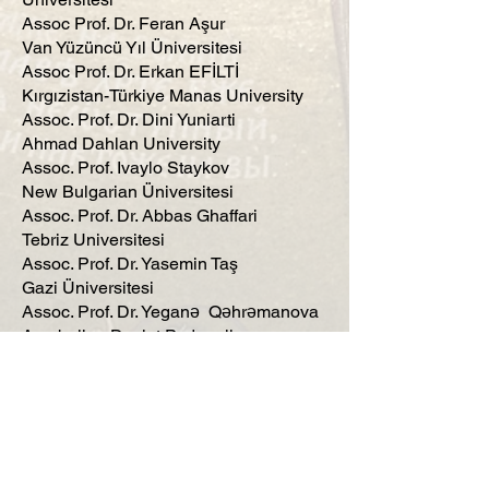
Assoc Prof. Dr. Feran Aşur
Van Yüzüncü Yıl Üniversitesi
Assoc Prof. Dr. Erkan EFİLTİ
Kırgızistan-Türkiye Manas University
Assoc. Prof. Dr. Dini Yuniarti
Ahmad Dahlan University
Assoc. Prof. Ivaylo Staykov
New Bulgarian Üniversitesi
Assoc. Prof. Dr. Abbas Ghaffari
Tebriz Universitesi
Assoc. Prof. Dr. Yasemin Taş
Gazi Üniversitesi
Assoc. Prof. Dr. Yeganə Qəhrəmanova
Azerbaijan Devlet Pedagoji
Üniversitesi
Assoc. Prof. Dr. Bülent Işık
Karamanoğlu Mehmet Bey Üniversitesi
Assoc. Prof. Dr. Nurkan Yılmaz
İnönü Üniversitesi
Assoc. Prof. Dr. Həmzə Əliyev